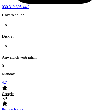
030 319 805 44 0
Unverbindlich
Diskret
Anwaltlich vertraulich
0
+
Mandate
4,7
Google
5,0
Proven Expert