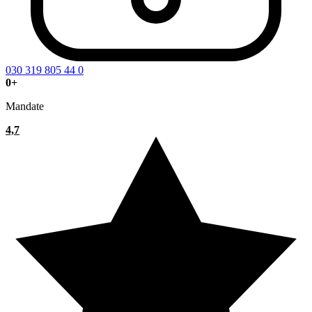
030 319 805 44 0
0
+
Mandate
4,7